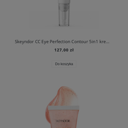
Skeyndor CC Eye Perfection Contour 5in1 krem CC do pielęgnacji okolic oczu
127,00 zł
Do koszyka