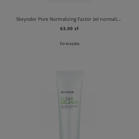
Skeyndor Pore Normalizing Factor żel normalizujący do skóry tłustej skłonnej do trądziku
63,00 zł
Do koszyka