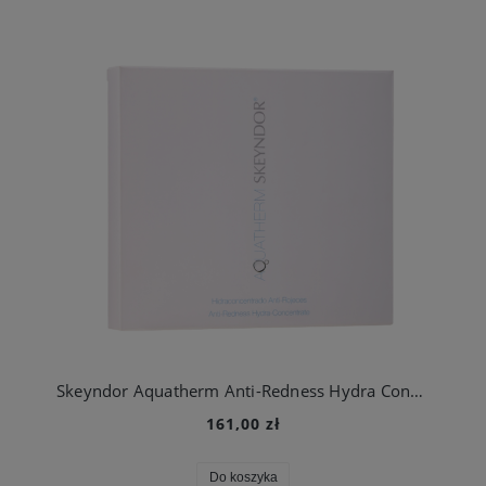
Skeyndor Aquatherm Anti-Redness Hydra Concentrated- koncentrat do twarzy przeciw zaczerwienieniom 12 ampułek x2,5 ml
161,00 zł
Do koszyka