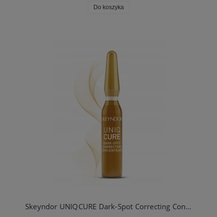
Do koszyka
Skeyndor UNIQCURE Dark-Spot Correcting Concentrate- Ampułka wyrównująca koloryt