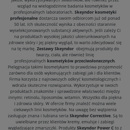
wzgląd na wielogodzinne badania kosmetyków w
profesjonalnych laboratoriach.
Skeyndor kosmetyki
profesjonalne
dostarcza swoim odbiorcom już od ponad
50 lat. Ich skuteczność wynika z obecności starannie
wyselekcjonowanych substancji aktywnych. Jeśli zależy Ci
na produktach wysokiej jakości ukierunkowanych na
zdrowie skóry i jej piękny wygląd, to warto zdecydować się
na tę markę.
Zestawy Skeyndor
obejmują produkty do
twarzy, ciała, ale również linię
profesjonalnych
kosmetyków przeciwsłonecznych
.
Pielęgnacja takimi kosmetykami to prawdziwa przyjemność
zarówno dla osób wykonujących zabiegi jak i dla klientów.
Firma korzysta z najnowszych odkryć kosmetologicznych i
wdraża skuteczne rozwiązania. Wykorzystuje w swoich
produktach znakomite i sprawdzone właściwości między
innymi: retinolu, liposomów, witamin. Wszystko dla piękna
i zdrowia skóry. W ofercie firmy znaleźć można wiele
ciekawych linii kosmetyków. Na uwagę bez wątpienia
zasługuje znana i lubiana seria
Skeyndor Corrective
. Są to
uwielbiane przez klientów kremy, emulsje i zabiegi
wygładzające zmarszczki. Produkty
Skeyndor Power C
to z