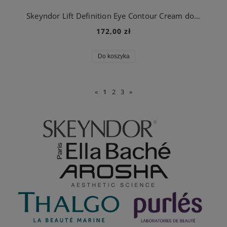
Skeyndor Lift Definition Eye Contour Cream do pielęgnacji oczu i powiek
172,00 zł
Do koszyka
«
1
2
3
»