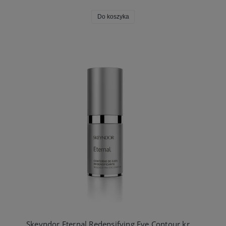
Do koszyka
Skeyndor Eternal Redensifying Eye Contour krem pod oczy komórki macierzyste