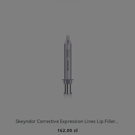
Skeyndor Corrective Expression Lines Lip Filler Contour - serum wygłądzające zmarszczki wokół ust 10 ml
162,00 zł