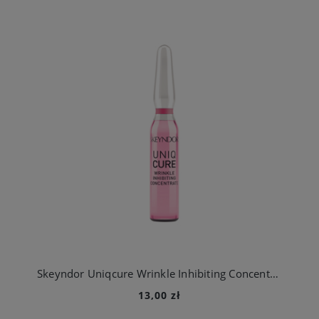
Skeyndor Uniqcure Wrinkle Inhibiting Concentrate - ampułka przeciwzmarszczkowe - 1 szt.
13,00 zł