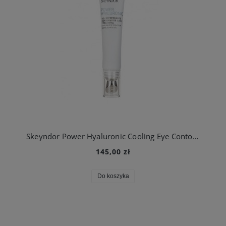
Skeyndor Power Hyaluronic Cooling Eye Contour & Eyelashes Gel silnie nawilżający, przeciwzmarszczkowy żel pod oczy
145,00 zł
Do koszyka