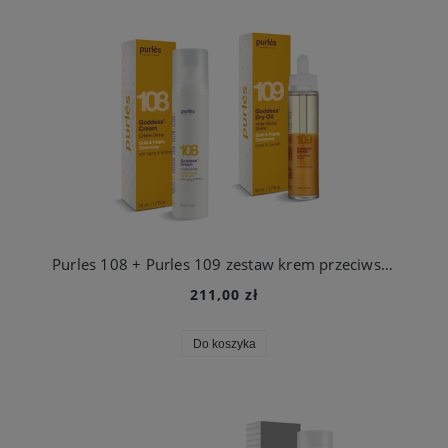
Purles 108 + Purles 109 zestaw krem przeciwstarzeniowy + rozświetlający i silnie odżywiajacy suchy olejek
211,00 zł
Do koszyka