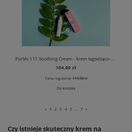
Purlés 111 Soothing Cream - krem łagodząco-nawilżający do skóry wrażliwej oraz naczynkowej50 ml
104,00 zł
Cena regularna:
119,50 zł
Do koszyka
«
1
2
3
4
5
...
7
»
Czy istnieje skuteczny krem na