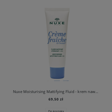
Nuxe Moisturising Mattifying Fluid - krem nawilżający skóra mieszana 50ml
69,50 zł
Do koszyka