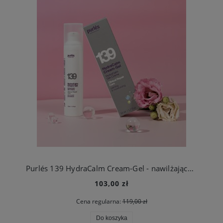
Purlés 139 HydraCalm Cream-Gel - nawilżająco-łagodzący krem-żel 50 ml
103,00 zł
Cena regularna:
119,00 zł
Do koszyka