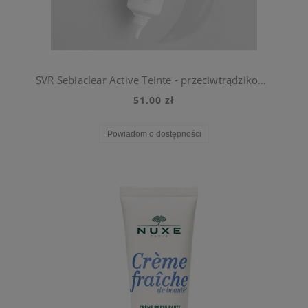
SVR Sebiaclear Active Teinte - przeciwtrądzikowy krem ujednolicający teksturę i koloryt cery 40ml
51,00 zł
Powiadom o dostępności