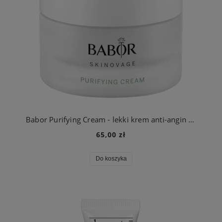
Babor Purifying Cream - lekki krem anti-angin do skóry tłustej, błyszczącej, skłonnej do powstawania wyprysków i zanieczyszczeń
65,00 zł
Do koszyka