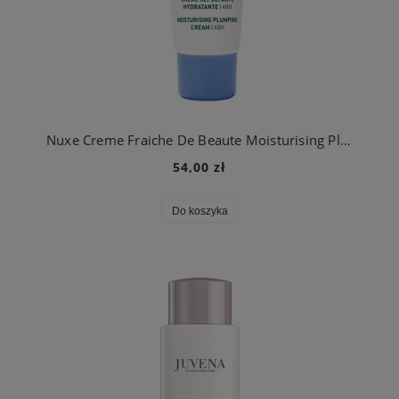
Nuxe Creme Fraiche De Beaute Moisturising Plumping Cream 48H- krem nawilżający do skóry normalnej 30ml (1)
54,00 zł
Do koszyka