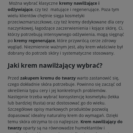
Można wybrać klasyczne
kremy nawilżające i
odżywiające
, czy też matujące i regenerujące. Poza tym
wielu klientów chętnie sięga kosmetyki
przeciwzmarszczkowe, czy też kremy dedykowane dla cery
naczynkowej, łagodzące zaczerwienienia i kojące skórę. Ci,
którzy potrzebują intensywnego odżywienia, mogą sięgnąć
po
kremy regenerujące
, które przywrócą cerze zdrowy
wygląd. Niezmiennie ważnym jest, aby krem właściwie był
dobrany do potrzeb skóry i systematyczne stosowany.
Jaki krem nawilżający wybrać?
Przed
zakupem kremu do twarzy
warto zastanowić się,
czego dokładnie skóra potrzebuje. Powinno się zacząć od
określenia typu cery i jej konkretnych problemów.
Następnie trzeba wybrać konsystencję kosmetyku (lekka
lub bardziej tłusta) oraz dostosować go do wieku.
Szczegółowe opisy markowych produktów pozwolą
dopasować idealny naturalny krem do wymagań. Dzięki
temu skóra otrzyma to co najlepsze.
Krem nawilżający do
twarzy
oparty są na równowadze humektantów i