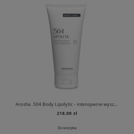
Arosha .504 Body Lipolytic - intensywnie wyszczuplający krem do modelowania sylwetki 200 ml
218,00 zł
Do koszyka