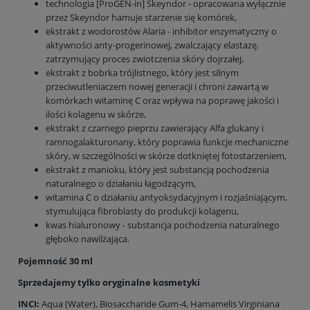
technologia [ProGEN-in] Skeyndor - opracowana wyłącznie
przez Skeyndor hamuje starzenie się komórek,
ekstrakt z wodorostów Alaria - inhibitor enzymatyczny o
aktywności anty-progerinowej, zwalczający elastazę,
zatrzymujący proces zwiotczenia skóry dojrzałej,
ekstrakt z bobrka trójlistnego, który jest silnym
przeciwutleniaczem nowej generacji i chroni zawartą w
komórkach witaminę C oraz wpływa na poprawę jakości i
ilości kolagenu w skórze,
ekstrakt z czarnego pieprzu zawierający Alfa glukany i
ramnogalakturonany, który poprawia funkcje mechaniczne
skóry, w szczególności w skórze dotkniętej fotostarzeniem,
ekstrakt z manioku, który jest substancją pochodzenia
naturalnego o działaniu łagodzącym,
witamina C o działaniu antyoksydacyjnym i rozjaśniającym,
stymulująca fibroblasty do produkcji kolagenu,
kwas hialuronowy - substancja pochodzenia naturalnego
głęboko nawilżająca.
Pojemność 30 ml
Sprzedajemy tylko oryginalne kosmetyki
INCI:
Aqua (Water), Biosaccharide Gum-4, Hamamelis Virginiana