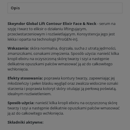
Opis
Skeyndor Global Lift Contour Elixir Face & Neck
- serum na
szyję i twarz to eliksir o działaniu liftingującym,
przeciwstarzeniowym i rozświetlającym. Konsystencja jego jest
lekka i oparta na technologii [ProGEN-in].
Wskazania:
skóra normalna, dojrzała, sucha z utratą jędrności,
zmarszczkami, oznakami zmęczenia. Sposób użycia: nanieść kilka
kropli elixiru na oczyszczoną skórę twarzy i szyi a następnie
delikatnie opuszkami palców wmasować ją aż do całkowitego
wchłonięcia.
Efekty stosowania:
poprawia kontury twarzy, zapewniając jej
młodzieńczy i pełen blasku wygląd oraz zwalcza widoczne oznaki
starzenia i poprawia koloryt skóry otulając ją perłową poświatą,
idealnym rozświetleniem.
Sposób użycia:
nanieść kilka kropli elixiru na oczyszczoną skórę
twarzy i szyi a następnie delikatnie opuszkami palców wmasować
ją aż do całkowitego wchłonięcia.
Składniki aktywne: