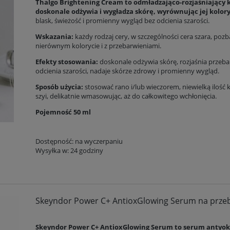
Thalgo Brightening Cream
to odmładzająco-rozjaśniający 
doskonale odżywia i wygładza skórę, wyrównując jej kolor
blask, świeżość i promienny wygląd bez odcienia szarości.
Wskazania:
każdy rodzaj cery, w szczególności cera szara, pozb
nierównym kolorycie i z przebarwieniami.
Efekty stosowania:
doskonale odżywia skórę, rozjaśnia przeba
odcienia szarości, nadaje skórze zdrowy i promienny wygląd.
Sposób użycia:
stosować rano i/lub wieczorem, niewielką ilość 
szyi, delikatnie wmasowując, aż do całkowitego wchłonięcia.
Pojemność 50 ml
Dostępność:
na wyczerpaniu
Wysyłka w:
24 godziny
Skeyndor Power C+ AntioxGlowing Serum na przeba
Skeyndor Power C+ AntioxGlowing Serum to serum antyoks