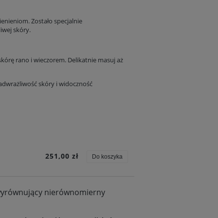
enieniom. Zostało specjalnie
iwej skóry.
kórę rano i wieczorem. Delikatnie masuj aż
dwrażliwość skóry i widoczność
251,00 zł
Do koszyka
 wyrównujący nierównomierny