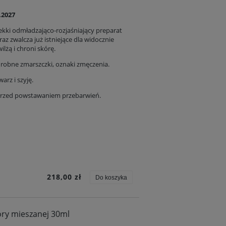
.2027
lekki odmładzająco-rozjaśniający preparat
 zwalcza już istniejące dla widocznie
lżą i chroni skórę.
drobne zmarszczki, oznaki zmęczenia.
rz i szyję.
 przed powstawaniem przebarwień.
218,00 zł
Do koszyka
óry mieszanej 30ml