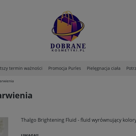
ótszy termin ważności
Promocja Purles
Pielęgnacja ciała
Potr
arwienia
Zestawy
Marki
Pielęgnacja włosów
Blog
Kontakt
arwienia
Thalgo Brightening Fluid - fluid wyrównujący kolor
UWAGA!!