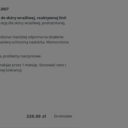
.2027
 do skóry wrażliwej, reaktywnej linii
cję dla skóry wrażliwej, podrażnionej,
dzona i bardziej odporna na działanie
barierę ochronną naskórka. Wzmocniona
ia, problemy naczyniowe.
kijaż przez 1 miesiąc. Stosować rano i
j tolerancji.
220,00 zł
Do koszyka