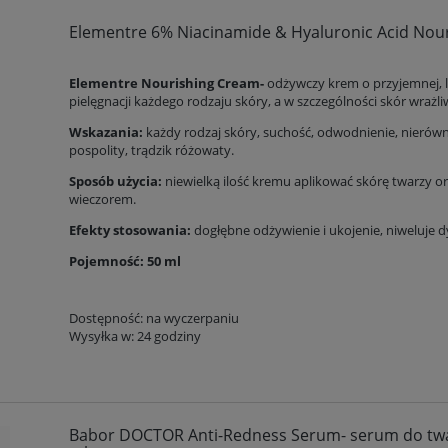
Elementre 6% Niacinamide & Hyaluronic Acid Nou
Elementre Nourishing Cream-
odżywczy krem o przyjemnej, l
pielęgnacji każdego rodzaju skóry, a w szczególności skór wraż
Wskazania:
każdy rodzaj skóry, suchość, odwodnienie, nierówn
pospolity, trądzik różowaty.
Sposób użycia:
niewielką ilość kremu aplikować skórę twarzy or
wieczorem.
Efekty stosowania:
dogłębne odżywienie i ukojenie, niweluje d
Pojemność: 50 ml
Dostępność:
na wyczerpaniu
Wysyłka w:
24 godziny
Babor DOCTOR Anti-Redness Serum- serum do twar