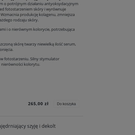
rum o potrójnym działaniu antyoksydacyjnym
rzed fotostarzeniem skóry i wyrównuje
. Wzmacnia produkcję kolagenu, zmniejsza
ażdego rodzaju skóry.
ami i o nierównym kolorycie, potrzebująca
zczoną skórę twarzy niewielką ilość serum,
onięcia.
w fotostarzeniu. Silny stymulator
 nierówności kolorytu.
265,00 zł
Do koszyka
ędrniający szyję i dekolt