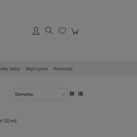
Zarejestruj się
Zaloguj się
zeby skóry
Mężczyzna
Promocje
yt 50 ml