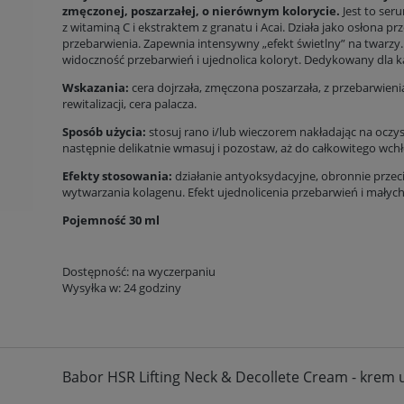
zmęczonej, poszarzałej, o nierównym kolorycie.
Jest to se
z witaminą C i ekstraktem z granatu i Acai. Działa jako osłona p
przebarwienia. Zapewnia intensywny „efekt świetlny” na twarzy
widoczność przebarwień i ujednolica koloryt. Dedykowany dla k
Wskazania:
cera dojrzała, zmęczona poszarzała, z przebarwieni
rewitalizacji, cera palacza.
Sposób użycia:
stosuj rano i/lub wieczorem nakładając na oczys
następnie delikatnie wmasuj i pozostaw, aż do całkowitego wchł
Efekty stosowania:
działanie antyoksydacyjne, obronnie przeci
wytwarzania kolagenu. Efekt ujednolicenia przebarwień i małych
Pojemność 30 ml
Dostępność:
na wyczerpaniu
Wysyłka w:
24 godziny
Babor HSR Lifting Neck & Decollete Cream - krem uj