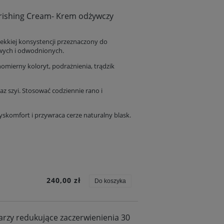
rishing Cream- Krem odżywczy
ekkiej konsystencji przeznaczony do
liwych i odwodnionych.
omierny koloryt, podrażnienia, trądzik
az szyi. Stosować codziennie rano i
yskomfort i przywraca cerze naturalny blask.
240,00 zł
Do koszyka
zy redukujące zaczerwienienia 30