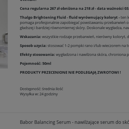
Cena regularna 267 zł obniżona na 218 zł - data ważności 03
Thalgo Brightening Fluid - fluid wyrównujący koloryt -
ten 
pomaga profesjonalnie zapobiegać powstawaniu przebarwień oraz
gładszej i bardziej równomiernej skóry. Doskonale wygładza, nawi
Wskazania:
wszystkie rodzaje przebarwień, nierówny koloryt, 
Sposob uzycia:
stosować 1-2 pompki rano i/lub wieczorem na twa
Efekty stosowania:
wygładzona i nawilżona skóra, chroniona
Pojemność: 50ml
PRODUKTY PRZECENIONE NIE PODLEGAJĄ ZWROTOWI !
Dostępność:
średnia ilość
Wysyłka w:
24 godziny
Babor Balancing Serum - nawilżające serum do sk