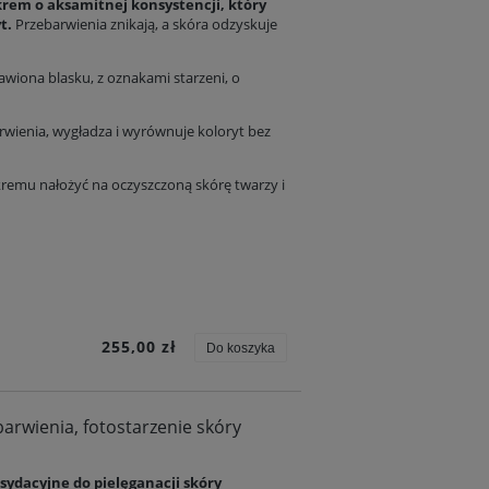
krem o aksamitnej konsystencji, który
yt.
Przebarwienia znikają, a skóra odzyskuje
awiona blasku, z oznakami starzeni, o
rwienia, wygładza i wyrównuje koloryt bez
kremu nałożyć na oczyszczoną skórę twarzy i
255,00 zł
Do koszyka
rwienia, fotostarzenie skóry
ydacyjne do pielęganacji skóry