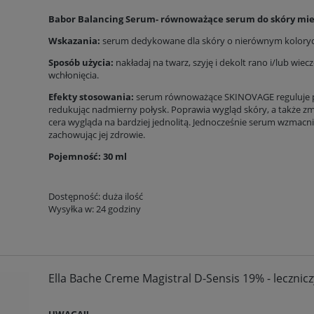
Babor Balancing Serum- równoważące serum do skóry mies
Wskazania:
serum dedykowane dla skóry o nierównym koloryc
Sposób użycia:
nakładaj na twarz, szyję i dekolt rano i/lub wie
wchłonięcia.
Efekty stosowania:
serum równoważące SKINOVAGE reguluje poz
redukując nadmierny połysk. Poprawia wygląd skóry, a także z
cera wygląda na bardziej jednolitą. Jednocześnie serum wzmacni
zachowując jej zdrowie.
Pojemność: 30 ml
Dostępność:
duża ilość
Wysyłka w:
24 godziny
Ella Bache Creme Magistral D-Sensis 19% - lecznicz
UWAGA!!