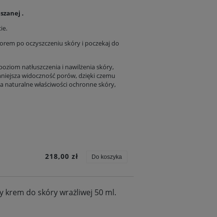
zanej .
ie.
czorem po oczyszczeniu skóry i poczekaj do
iom natłuszczenia i nawilżenia skóry,
mniejsza widoczność porów, dzięki czemu
a naturalne właściwości ochronne skóry,
218,00 zł
Do koszyka
y krem do skóry wrażliwej 50 ml.