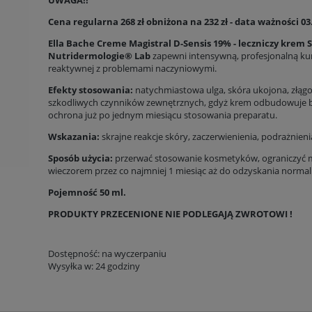
Cena regularna 268 zł obniżona na 232 zł - data ważności 03
Ella Bache Creme Magistral D-Sensis 19% - leczniczy krem S
Nutridermologie® Lab
zapewni intensywną, profesjonalną kura
reaktywnej z problemami naczyniowymi.
Efekty stosowania:
natychmiastowa ulga, skóra ukojona, złągo
szkodliwych czynników zewnętrznych, gdyż krem odbudowuje 
ochrona już po jednym miesiącu stosowania preparatu.
Wskazania:
skrajne reakcje skóry, zaczerwienienia, podrażnien
Sposób użycia:
przerwać stosowanie kosmetyków, ograniczyć ma
wieczorem przez co najmniej 1 miesiąc aż do odzyskania normalne
Pojemność 50 ml.
PRODUKTY PRZECENIONE NIE PODLEGAJĄ ZWROTOWI !
Dostępność:
na wyczerpaniu
Wysyłka w:
24 godziny